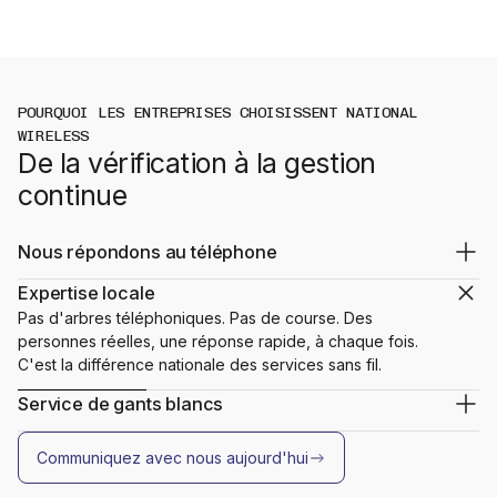
POURQUOI LES ENTREPRISES CHOISISSENT NATIONAL
WIRELESS
De la vérification à la gestion
continue
Nous répondons au téléphone
Pas d'arbres téléphoniques. Pas de course. Des
Expertise locale
personnes réelles, une réponse rapide, à chaque fois.
Pas d'arbres téléphoniques. Pas de course. Des
C'est la différence nationale des services sans fil.
personnes réelles, une réponse rapide, à chaque fois.
C'est la différence nationale des services sans fil.
Service de gants blancs
De la consultation au déploiement en passant par le
soutien continu, nous nous occupons de tout pour que
Communiquez avec nous aujourd'hui
vous puissiez vous concentrer sur la gestion de votre