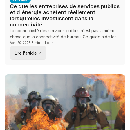
Ce que les entreprises de services publics
et d'énergie achètent réellement
lorsqu'elles investissent dans la
connectivité
La connectivité des services publics n'est pas la même
chose que la connectivité de bureau. Ce guide aide les
·
équipes de vente et de conseil à naviguer dans les
April 20, 2026
8 min de lecture
conversations sur la fiabilité SCADA, la sécurité des OT
Lire l'article
et les communications sur le terrain avec les exploitants
d'infrastructure qui ne peuvent pas se permettre une
seule liaison perdue.