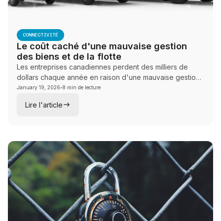
CONNECTIVITÉ
Le coût caché d'une mauvaise gestion
des biens et de la flotte
Les entreprises canadiennes perdent des milliers de
dollars chaque année en raison d'une mauvaise gestion
·
de leur flotte. Découvrez comment le suivi GPS, les
January 19, 2026
8 min de lecture
caméras de tableau de bord IA, la conformité ELD et le
Lire l'article
VMS Vision Track peuvent réduire les coûts, améliorer la
sécurité et transformer les opérations de votre flotte.