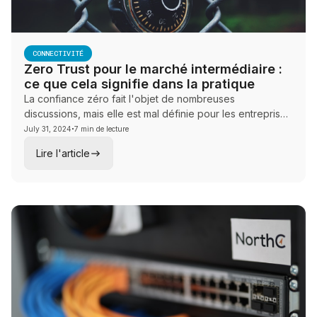
CONNECTIVITÉ
Zero Trust pour le marché intermédiaire :
ce que cela signifie dans la pratique
La confiance zéro fait l'objet de nombreuses
discussions, mais elle est mal définie pour les entreprises
·
du marché intermédiaire. Cet article mappera les
July 31, 2024
7 min de lecture
contrôles spécifiques (MFA, confiance des
Lire l'article
périphériques, accès au moins privilège, segmentation)
et la séquence de mise en œuvre.