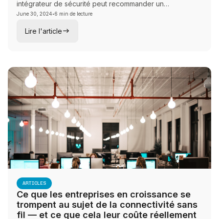
intégrateur de sécurité peut recommander un
·
remplacement complet du panneau d'alarme. Dans de
June 30, 2024
6 min de lecture
nombreux cas, un module de communication à une
Lire l'article
fraction du coût est tout ce dont vous avez besoin.
ARTICLES
Ce que les entreprises en croissance se
trompent au sujet de la connectivité sans
fil — et ce que cela leur coûte réellement