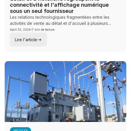
connectivité et l'affichage numérique
sous un seul fournisseur
Les relations technologiques fragmentées entre les
activités de vente au détail et d'accueil à plusieurs
·
emplacements créent plus de risques qu'elles n'en
April 20, 2026
7 min de lecture
éliminent. Ce guide explique pourquoi les opérateurs
Lire l'article
regroupent la connectivité, l'affichage numérique et la
gestion du réseau sous un seul fournisseur pour assurer
la cohérence de la marque, le contrôle opérationnel et
l'expérience client.
ARTICLES