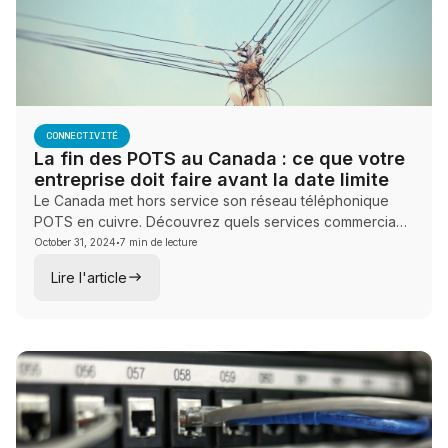
CONNECTIVITÉ
La fin des POTS au Canada : ce que votre
entreprise doit faire avant la date limite
Le Canada met hors service son réseau téléphonique
POTS en cuivre. Découvrez quels services commerciaux
·
sont touchés, le calendrier de migration et comment
October 31, 2024
7 min de lecture
planifier une transition structurée vers des solutions de
Lire l'article
rechange modernes.