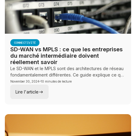
CONNECTIVITÉ
SD-WAN vs MPLS : ce que les entreprises
du marché intermédiaire doivent
réellement savoir
Le SD-WAN et le MPLS sont des architectures de réseau
fondamentalement différentes. Ce guide explique ce que
·
chacun fait, ses compromis dans le monde réel et quelle
November 30, 2024
10 minutes de lecture
approche convient aux entreprises canadiennes de taille
Lire l'article
moyenne.