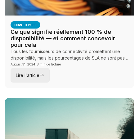
CONNECTIVITÉ
Ce que signifie réellement 100 % de
disponibilité — et comment concevoir
pour cela
Tous les fournisseurs de connectivité promettent une
disponibilité, mais les pourcentages de SLA ne sont pas
·
la bonne mesure. Découvrez à quoi ressemble la
August 31, 2024
8 min de lecture
redondance réseau authentique et comment concevoir
Lire l'article
une connectivité qui offre réellement des résultats.