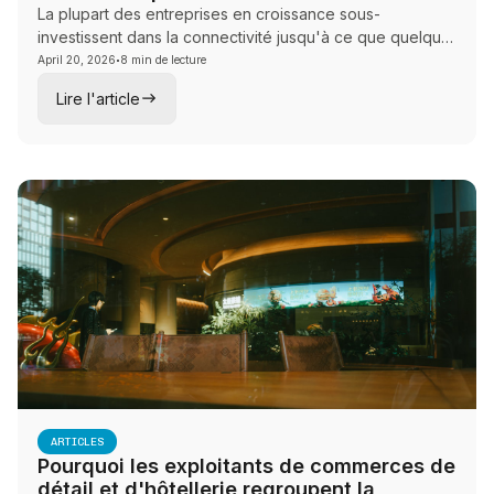
La plupart des entreprises en croissance sous-
investissent dans la connectivité jusqu'à ce que quelque
·
chose se brise. Ce guide aide les équipes de vente et
April 20, 2026
8 min de lecture
de conseil à rendre visible les coûts cachés des
Lire l'article
défaillances de connectivité pour les leaders du marché
intermédiaire et à encadrer la conversation sur
l'architecture, la redondance et la continuité des
activités.
ARTICLES
Pourquoi les exploitants de commerces de
détail et d'hôtellerie regroupent la