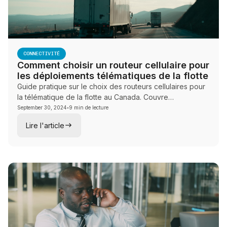
CONNECTIVITÉ
Comment choisir un routeur cellulaire pour
les déploiements télématiques de la flotte
Guide pratique sur le choix des routeurs cellulaires pour
la télématique de la flotte au Canada. Couvre
·
l'environnement d'exploitation, la compatibilité des
September 30, 2024
9 min de lecture
bandes LTE, le basculement à double carte SIM, la
Lire l'article
gestion à distance et l'appariement du matériel.