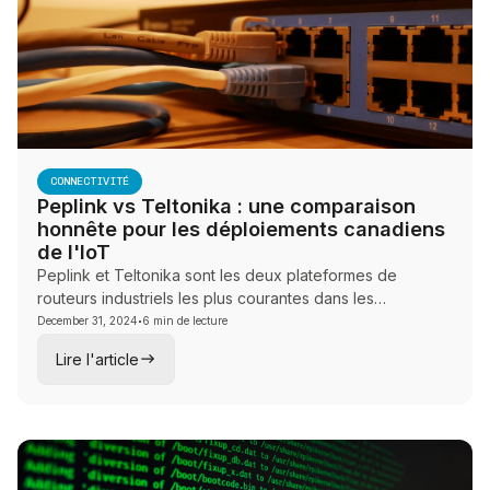
CONNECTIVITÉ
Peplink vs Teltonika : une comparaison
honnête pour les déploiements canadiens
de l'IoT
Peplink et Teltonika sont les deux plateformes de
routeurs industriels les plus courantes dans les
·
déploiements IoT au Canada. Cet article compare le
December 31, 2024
6 min de lecture
matériel, la gestion, la certification et les cas d'utilisation
Lire l'article
les mieux adaptés.