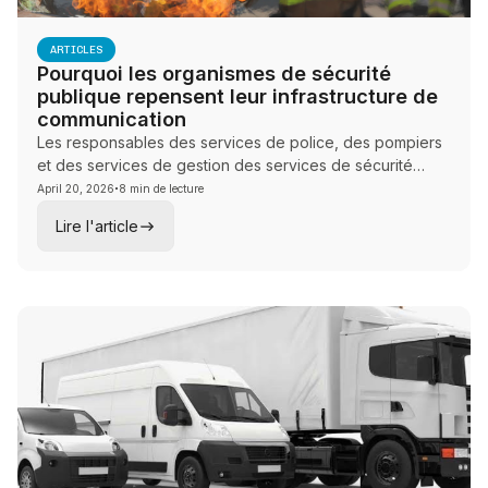
ARTICLES
Pourquoi les organismes de sécurité
publique repensent leur infrastructure de
communication
Les responsables des services de police, des pompiers
et des services de gestion des services de sécurité
·
gèrent un écart croissant entre ce que leurs réseaux
April 20, 2026
8 min de lecture
sont censés faire lors d'incidents actifs et ce que
Lire l'article
l'infrastructure commerciale peut réellement offrir. Ce
guide aide les équipes technologiques à encadrer les
conversations stratégiques sur la connectivité autour de
la résilience de l'architecture, du basculement vérifié et
de la couverture multiporteuse.