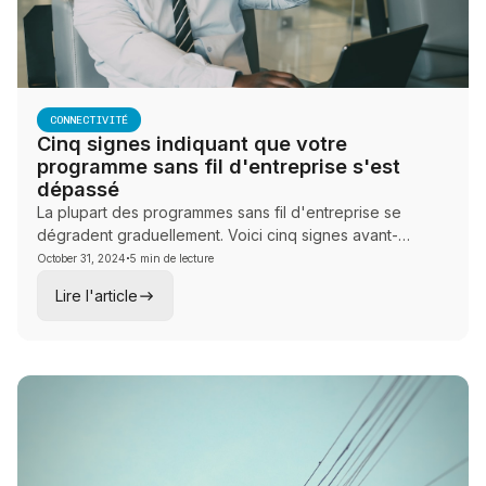
CONNECTIVITÉ
Cinq signes indiquant que votre
programme sans fil d'entreprise s'est
dépassé
La plupart des programmes sans fil d'entreprise se
dégradent graduellement. Voici cinq signes avant-
·
coureurs indiquant que la gestion des appareils mobiles
October 31, 2024
5 min de lecture
a dépassé sa structure — et ce qu'une vérification sans
Lire l'article
fil peut révéler.