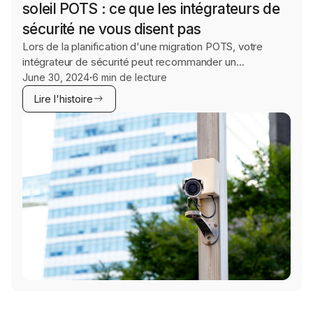
soleil POTS : ce que les intégrateurs de
sécurité ne vous disent pas
Lors de la planification d'une migration POTS, votre
intégrateur de sécurité peut recommander un
remplacement complet du panneau d'alarme. Dans de
·
June 30, 2024
6 min de lecture
nombreux cas, un module de communication à une
Lire l'histoire
fraction du coût est tout ce dont vous avez besoin.