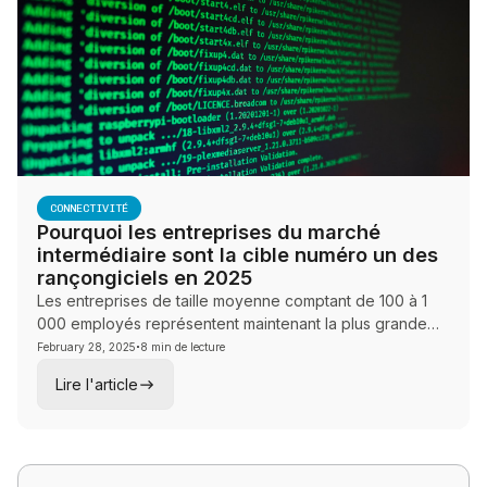
CONNECTIVITÉ
Pourquoi les entreprises du marché
intermédiaire sont la cible numéro un des
rançongiciels en 2025
Les entreprises de taille moyenne comptant de 100 à 1
000 employés représentent maintenant la plus grande
·
part des incidents de rançongiciels réussis au Canada.
February 28, 2025
8 min de lecture
Découvrez pourquoi votre organisation est une cible et
Lire l'article
quelles mesures pratiques prendre.